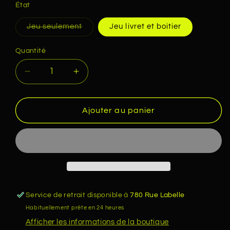
État
Variante
Jeu seulement
Jeu livret et boitier
épuisée
ou
indisponible
Quantité
Quantité
Réduire
Augmenter
la
la
quantité
quantité
de
de
Ajouter au panier
TANGLED
TANGLED
NINTENDO
NINTENDO
DS
DS
Service de retrait disponible à
780 Rue Labelle
Habituellement prête en 24 heures
Afficher les informations de la boutique