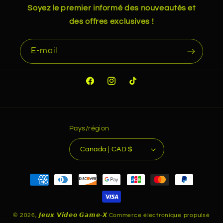
Soyez le premier informé des nouveautés et
des offres exclusives !
E-mail
Facebook
Instagram
TikTok
Pays/région
Canada | CAD $
Moyens
de
paiement
© 2026,
𝙅𝙚𝙪𝙭 𝙑𝙞𝙙𝙚𝙤 𝙂𝙖𝙢𝙚-𝙓
Commerce électronique propulsé