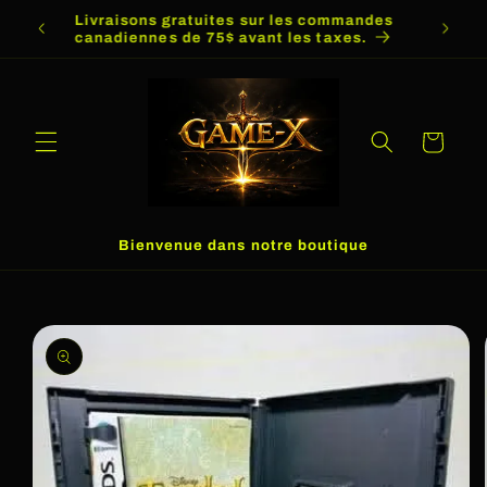
et
Livraisons gratuites sur les commandes
Livra
passer
canadiennes de 75$ avant les taxes.
me
au
contenu
Panier
Bienvenue dans notre boutique
Passer aux
informations
produits