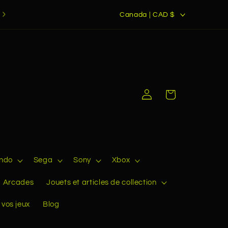
P
Livraison bientôt disponible dans les pays membres de
Canada | CAD $
l'Union Européenne
a
y
s
/
r
Connexion
Panier
é
g
i
o
endo
Sega
Sony
Xbox
n
Arcades
Jouets et articles de collection
 vos jeux
Blog