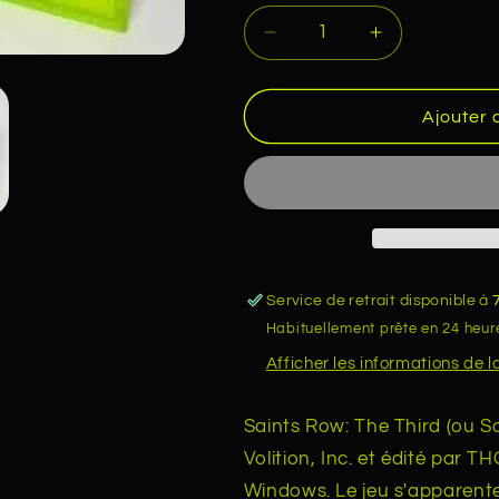
Réduire
Augmenter
la
la
quantité
quantité
de
de
Ajouter 
SAINTS
SAINTS
ROW
ROW
SR
SR
3
3
THE
THE
THIRD
THIRD
XBOX
XBOX
Service de retrait disponible à
360
360
Habituellement prête en 24 heur
X360
X360
Afficher les informations de 
Saints Row: The Third (ou S
Volition, Inc. et édité par T
Windows. Le jeu s'apparente