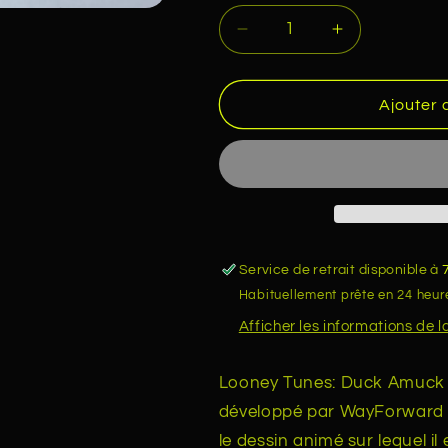
Réduire
Augmenter
la
la
quantité
quantité
de
de
Ajouter 
Looney
Looney
Tunes
Tunes
Duck
Duck
Amuck
Amuck
Nintendo
Nintendo
DS
DS
Service de retrait disponible à
Habituellement prête en 24 heur
Afficher les informations de 
Looney Tunes: Duck Amuck 
développé par WayForward 
le dessin animé sur lequel il