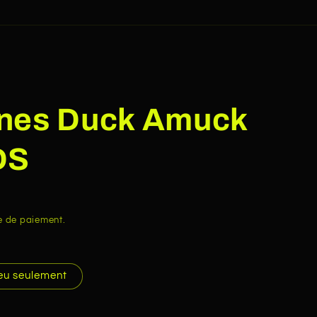
nes Duck Amuck
DS
e de paiement.
eu seulement