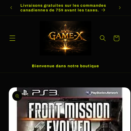
et
Livraisons gratuites sur les commandes
Livra
passer
canadiennes de 75$ avant les taxes.
me
au
contenu
Panier
Bienvenue dans notre boutique
Passer aux
informations
produits