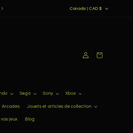
P
Livraison bientôt disponible dans les pays membres de
Canada | CAD $
l'Union Européenne
a
y
s
/
r
Connexion
Panier
é
g
i
o
endo
Sega
Sony
Xbox
n
Arcades
Jouets et articles de collection
 vos jeux
Blog