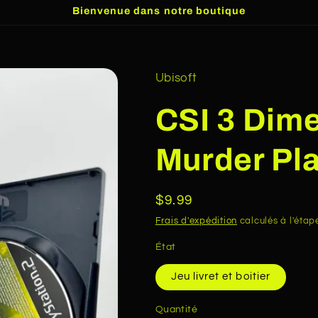
Bienvenue dans notre boutique
Ubisoft
CSI 3 Dime
Murder Pla
Prix
$9.99
habituel
Frais d'expédition
calculés à l'étap
État
Jeu livret et boitier
Quantité
Quantité